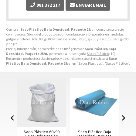
981 372 217
ENVIAR EMAIL
Comprar
Saco Plástico Baja Densidad. Paquete 25/u.
, consulte su precio
con nosotros. Stock del producto según combinación. Disponible en medidas,
galgas y colores: 60x100, g-300 y transparente; 60x90, g-250 y azul; 130x40, g-200
y negro.
Precio, información, características e imágenes de
Saco Plástico Baja
Densidad. Paquete 25/u.
pertenece a la categoría
Sacos Plástico
(10).
Encuentra productos relacionados y de similares características a
Saco
Plástico Baja Densidad. Paquete 25/u.
en "Sacos Plásticos", "Sacos Plástico".
ACES.
Saco Plástico 60x90
Saco Plástico Baja
Sa