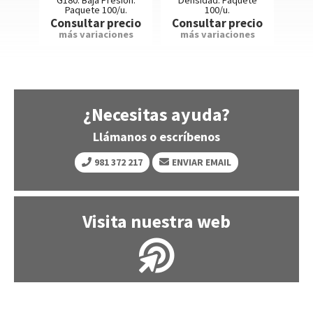
.
G180. Baja Presión.
Densidad. Paquete
Presi
Paquete 100/u.
100/u.
ecio
Con
Consultar precio
Consultar precio
nes
má
más variaciones
más variaciones
¿Necesitas ayuda?
Llámanos o escríbenos
981 372 217
ENVIAR EMAIL
Visita nuestra web