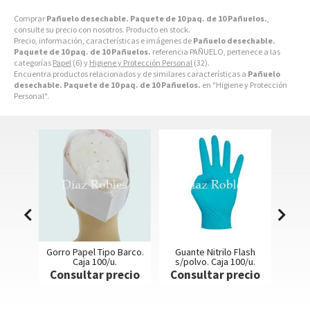
Comprar
Pañuelo desechable. Paquete de 10 paq. de 10 Pañuelos.
,
consulte su precio con nosotros. Producto en stock.
Precio, información, características e imágenes de
Pañuelo desechable.
Paquete de 10 paq. de 10 Pañuelos.
referencia PAÑUELO, pertenece a las
categorías
Papel
(6) y
Higiene y Protección Personal
(32).
Encuentra productos relacionados y de similares características a
Pañuelo
desechable. Paquete de 10 paq. de 10 Pañuelos.
en "Higiene y Protección
Personal".
ico.
Gorro Papel Tipo Barco.
Guante Nitrilo Flash
Ma
Caja 100/u.
s/polvo. Caja 100/u.
3/
C/Gom
ecio
Consultar precio
Consultar precio
Con