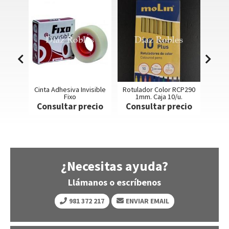
 Adhesiva Invisible
Rotulador Color RCP290
Rotulador Permanent
Fixo
1mm. Caja 10/u.
RTP230 3mm.
sultar precio
Consultar precio
Consultar preci
¿Necesitas ayuda?
Llámanos o escríbenos
981 372 217
ENVIAR EMAIL