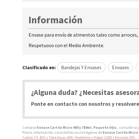
Información
Envase para envío de alimentos tales como arroces, p
Respetuoso con el Medio Ambiente.
Clasificado en:
Bandejas Y Envases
Envases
¿Alguna duda? ¿Necesitas aseso
Ponte en contacto con nosotros y resolver
Comprar
Envase Cartón Micro 480 y 780ml. Paquete 50/u.
, consulte su 
Precio, información, características e imágenes de
Envase Cartón Micro 
Carton
(7),
BIO y Take Away
(69),
Hostelería y Hogar
(109) y
Envases
(43).