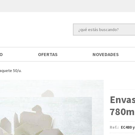
IO
OFERTAS
NOVEDADES
aquete 50/u.
Envas
780ml
Ref.:
EC480 y