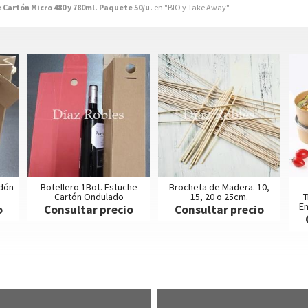
 Cartón Micro 480 y 780ml. Paquete 50/u.
en "BIO y Take Away".
rdón
Botellero 1Bot. Estuche
Brocheta de Madera. 10,
Cartón Ondulado
15, 20 o 25cm.
T
En
o
Consultar precio
Consultar precio