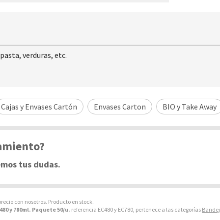
asta, verduras, etc.
Cajas y Envases Cartón
Envases Carton
BIO y Take Away
ramiento?
emos tus dudas.
precio con nosotros. Producto en stock.
480 y 780ml. Paquete 50/u.
referencia EC480 y EC780, pertenece a las categorías
Bandej