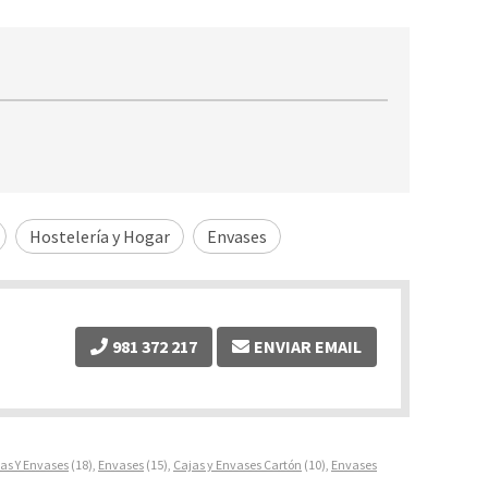
Hostelería y Hogar
Envases
981 372 217
ENVIAR EMAIL
as Y Envases
(18),
Envases
(15),
Cajas y Envases Cartón
(10),
Envases