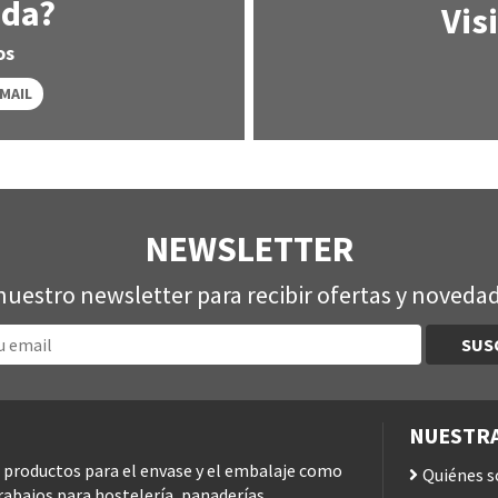
uda?
Vis
os
EMAIL
NEWSLETTER
nuestro newsletter para recibir ofertas y novedad
SUS
NUESTRA
e productos para el envase y el embalaje como
Quiénes 
Trabajos para hostelería, panaderías,