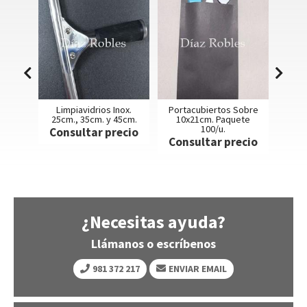
°18
Limpiavidrios Inox.
Portacubiertos Sobre
Se
25cm., 35cm. y 45cm.
10x21cm. Paquete
Am
100/u.
40x40
ecio
Consultar precio
Consultar precio
Con
¿Necesitas ayuda?
Llámanos o escríbenos
981 372 217
ENVIAR EMAIL