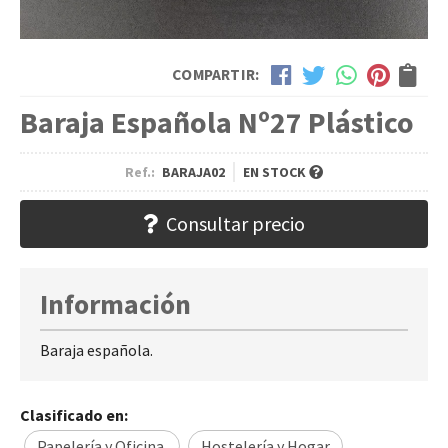
COMPARTIR:
Baraja Española Nº27 Plástico
Ref.:
BARAJA02
EN STOCK
Consultar precio
Información
Baraja española.
Clasificado en:
Papelería y Oficina.
Hostelería y Hogar