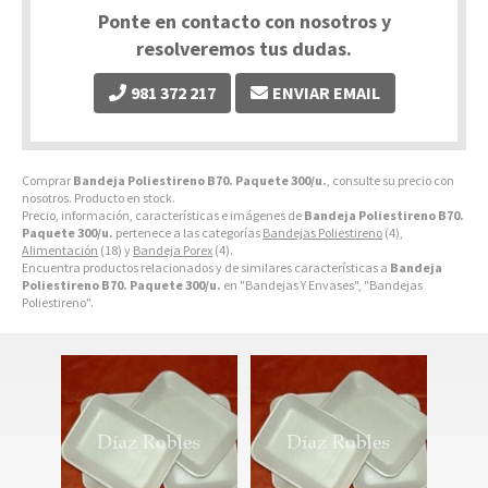
Ponte en contacto con nosotros y
resolveremos tus dudas.
981 372 217
ENVIAR EMAIL
Comprar
Bandeja Poliestireno B70. Paquete 300/u.
, consulte su precio con
nosotros. Producto en stock.
Precio, información, características e imágenes de
Bandeja Poliestireno B70.
Paquete 300/u.
pertenece a las categorías
Bandejas Poliestireno
(4),
Alimentación
(18) y
Bandeja Porex
(4).
Encuentra productos relacionados y de similares características a
Bandeja
Poliestireno B70. Paquete 300/u.
en "Bandejas Y Envases", "Bandejas
Poliestireno".