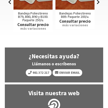
estireno
Bandejas Poliestireno
Bandeja Poliestireno
B
 y B100.
B89. Paquete 200/u.
B199 y B200. Paquete
B
50/u.
90/u.
Consultar precio
precio
Consultar precio
C
más variaciones
iones
más variaciones
¿Necesitas ayuda?
Llámanos o escríbenos
981 372 217
ENVIAR EMAIL
Visita nuestra web